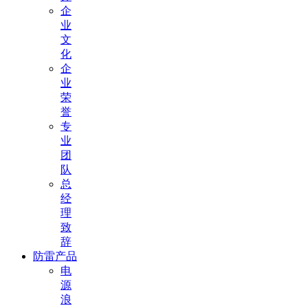
企
业
文
化
企
业
荣
誉
专
业
团
队
总
经
理
致
辞
防雷产品
电
源
浪