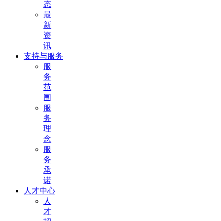
态
最
新
资
讯
支持与服务
服
务
范
围
服
务
理
念
服
务
承
诺
人才中心
人
才