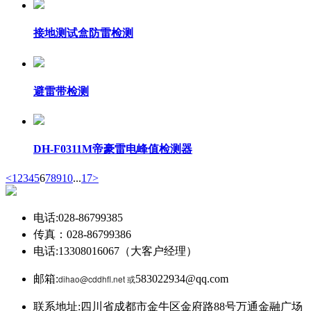
接地测试盒防雷检测
避雷带检测
DH-F0311M帝豪雷电峰值检测器
<
1
2
3
4
5
6
7
8
9
10
...
17
>
电话:028-86799385
传真：028-86799386
电话:13308016067（大客户经理）
邮箱:
dihao@cddhfl.net 或
583022934@qq.com
联系地址:四川省成都市金牛区金府路88号万通金融广场