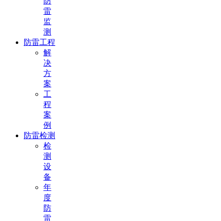
防
雷
监
测
防雷工程
解
决
方
案
工
程
案
例
防雷检测
检
测
设
备
年
度
防
雷