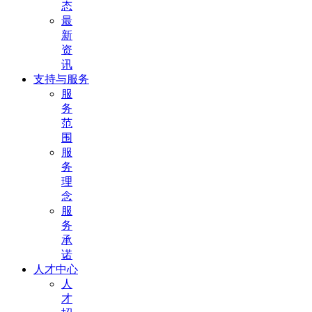
态
最
新
资
讯
支持与服务
服
务
范
围
服
务
理
念
服
务
承
诺
人才中心
人
才