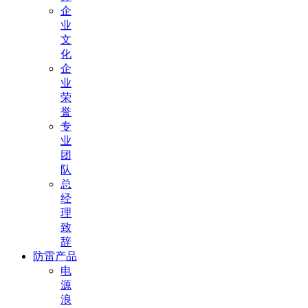
企
业
文
化
企
业
荣
誉
专
业
团
队
总
经
理
致
辞
防雷产品
电
源
浪