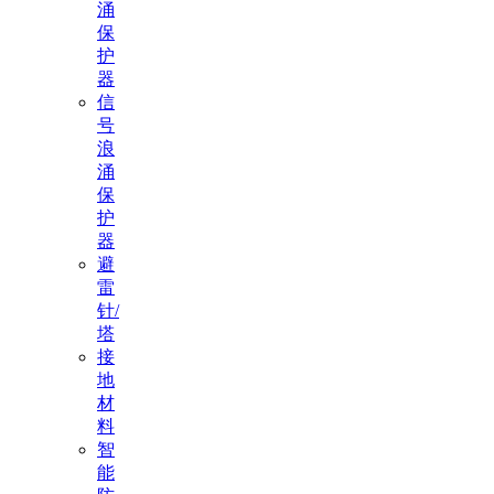
涌
保
护
器
信
号
浪
涌
保
护
器
避
雷
针/
塔
接
地
材
料
智
能