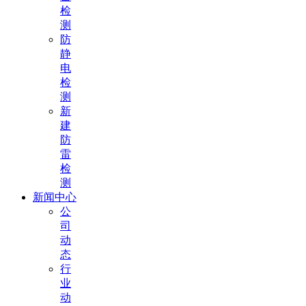
检
测
防
静
电
检
测
新
建
防
雷
检
测
新闻中心
公
司
动
态
行
业
动