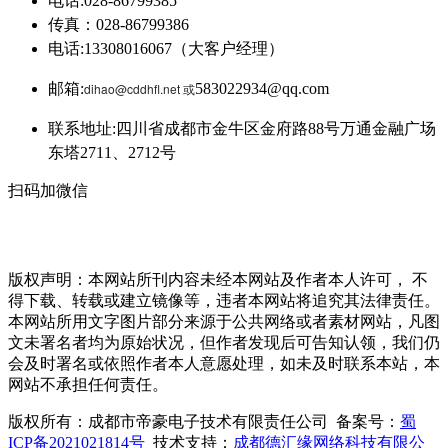
电话:028-86799385
传真：028-86799386
电话:13308016067（大客户经理）
邮箱:
dihao@cddhfl.net 或
583022934@qq.com
联系地址:四川省成都市金牛区金府路88号万通金融广场
东塔2711、2712号
扫码加微信
版权声明：本网站所刊内容未经本网站及作者本人许可， 不
得下载、转载或建立镜像等，违者本网站将追究其法律责任。
本网站所用文字图片部分来源于公共网络或者素材网站，凡图
文未署名者均为原始状况，但作者发现后可告知认领，我们仍
会及时署名或依照作者本人意愿处理，如未及时联系本站，本
网站不承担任何责任。
版权所有：成都市帝豪电子技术有限责任公司 备案号：
蜀
ICP备2021021814号
技术支持：
成都德汇缘网络科技有限公