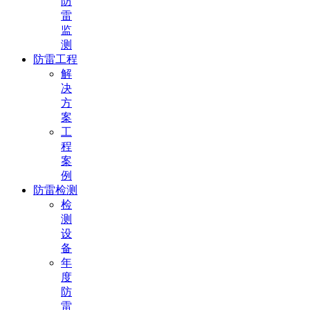
防
雷
监
测
防雷工程
解
决
方
案
工
程
案
例
防雷检测
检
测
设
备
年
度
防
雷