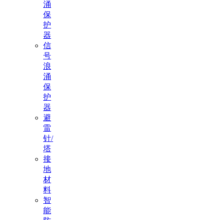
涌
保
护
器
信
号
浪
涌
保
护
器
避
雷
针/
塔
接
地
材
料
智
能