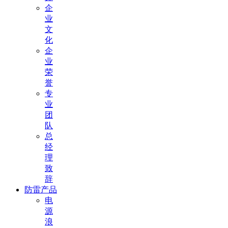
企
业
文
化
企
业
荣
誉
专
业
团
队
总
经
理
致
辞
防雷产品
电
源
浪