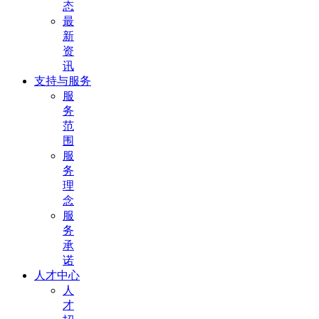
态
最
新
资
讯
支持与服务
服
务
范
围
服
务
理
念
服
务
承
诺
人才中心
人
才