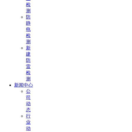
检
测
防
静
电
检
测
新
建
防
雷
检
测
新闻中心
公
司
动
态
行
业
动